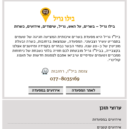
בילו גריל – בשרים, על האש, גריל, שיפודים, אירועים, כשרות
ביל”ו גריל היא מסעדת בשרים איכותית המציעה חגיגה של טעמים
בתפריט עשיר וצבעוני. המסעדה, שנמצאת ברחובות, כשרה ובעלת
מוניטין של כ-20 שנה. נתחי הבשר נבחרים בקפידה ומיושנים אצלנו
בקצבייה, בביל”ו גריל מובטחת לכם חוויה בלתי נשכחת של ניחוחות
ממכרים וטעמים עסיסיים שיביאו אתכם לפסגות חדשות של תענוג
קולינרי.
צומת ביל"ו, רחובות
077-8035169
לאתר המסעדה
אירועים במסעדה
ערוצי תוכן
אירועים במסעדות
אירועים קטנים